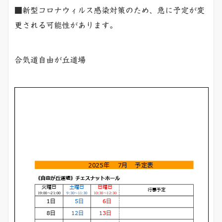
■新型コロナウィルス感染対策のため、急に予定が変
更される可能性があります。
合気道自由が丘道場