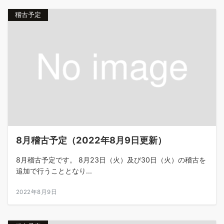
稽古予定
8月稽古予定（2022年8月9日更新）
8月稽古予定です。 8月23日（火）及び30日（火）の稽古を
追加で行うこととなり...
2022年8月9日