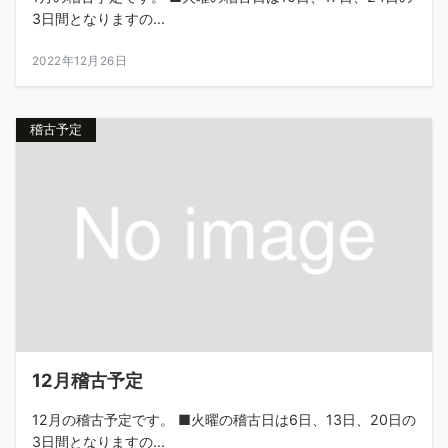
3日間となりますの...
2022年12月26日
稽古予定
12月稽古予定
12月の稽古予定です。 ■火曜の稽古日は6日、13日、20日の
3日間となりますの...