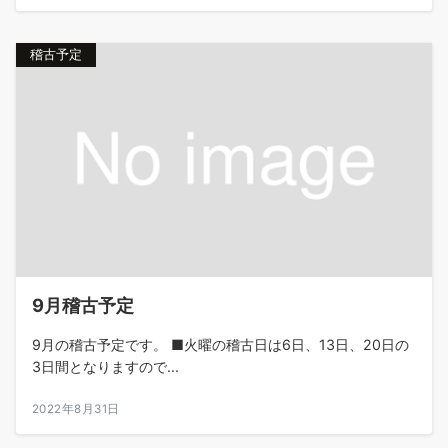
稽古予定
9月稽古予定
9月の稽古予定です。 ■火曜の稽古日は6日、13日、20日の
3日間となりますので...
2022年8月31日