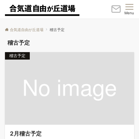
Menu
合気道自由が丘道場
稽古予定
稽古予定
稽古予定
2月稽古予定